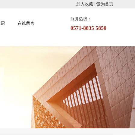
加入收藏 |
设为首页
服务热线：
介绍
在线留言
0
5
7
1
-
8
8
3
5
5
8
5
0